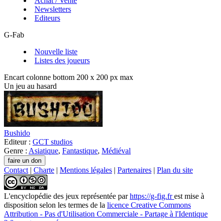
Achat / Vente
Newsletters
Editeurs
G-Fab
Nouvelle liste
Listes des joueurs
Encart colonne bottom 200 x 200 px max
Un jeu au hasard
Bushido
Editeur :
GCT studios
Genre :
Asiatique
,
Fantastique
,
Médiéval
Contact
|
Charte
|
Mentions légales
|
Partenaires
|
Plan du site
L'encyclopédie des jeux
représentée par
https://g-fig.fr
est mise à
disposition selon les termes de la
licence Creative Commons
Attribution - Pas d'Utilisation Commerciale - Partage à l'Identique