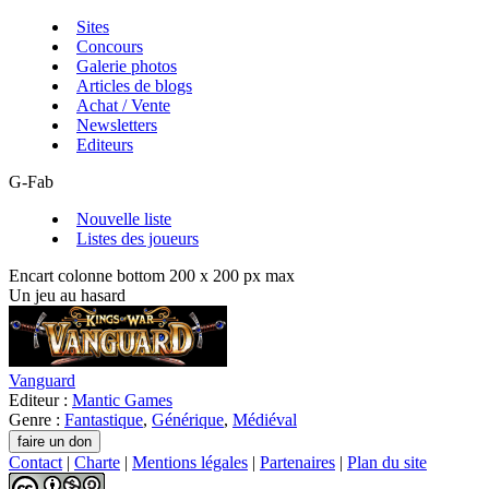
Sites
Concours
Galerie photos
Articles de blogs
Achat / Vente
Newsletters
Editeurs
G-Fab
Nouvelle liste
Listes des joueurs
Encart colonne bottom 200 x 200 px max
Un jeu au hasard
Vanguard
Editeur :
Mantic Games
Genre :
Fantastique
,
Générique
,
Médiéval
Contact
|
Charte
|
Mentions légales
|
Partenaires
|
Plan du site