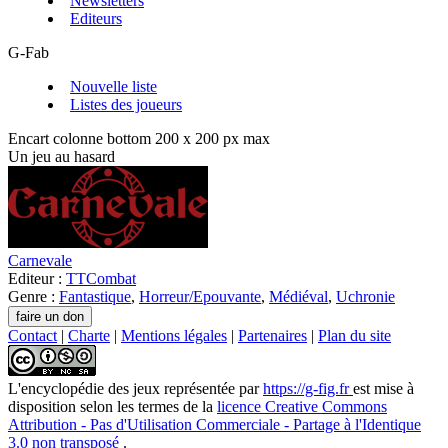
Newsletters
Editeurs
G-Fab
Nouvelle liste
Listes des joueurs
Encart colonne bottom 200 x 200 px max
Un jeu au hasard
Carnevale
Editeur :
TTCombat
Genre :
Fantastique
,
Horreur/Epouvante
,
Médiéval
,
Uchronie
Contact
|
Charte
|
Mentions légales
|
Partenaires
|
Plan du site
L'encyclopédie des jeux
représentée par
https://g-fig.fr
est mise à
disposition selon les termes de la
licence Creative Commons
Attribution - Pas d'Utilisation Commerciale - Partage à l'Identique
3.0 non transposé
.