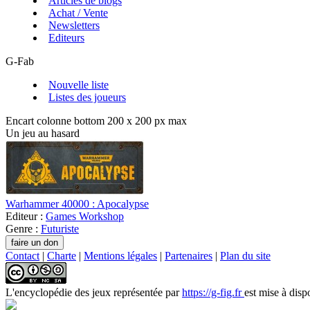
Articles de blogs
Achat / Vente
Newsletters
Editeurs
G-Fab
Nouvelle liste
Listes des joueurs
Encart colonne bottom 200 x 200 px max
Un jeu au hasard
Warhammer 40000 : Apocalypse
Editeur :
Games Workshop
Genre :
Futuriste
Contact
|
Charte
|
Mentions légales
|
Partenaires
|
Plan du site
L'encyclopédie des jeux
représentée par
https://g-fig.fr
est mise à disp