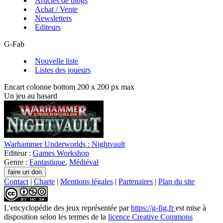
Articles de blogs
Achat / Vente
Newsletters
Editeurs
G-Fab
Nouvelle liste
Listes des joueurs
Encart colonne bottom 200 x 200 px max
Un jeu au hasard
Warhammer Underworlds : Nightvault
Editeur :
Games Workshop
Genre :
Fantastique
,
Médiéval
Contact
|
Charte
|
Mentions légales
|
Partenaires
|
Plan du site
L'encyclopédie des jeux
représentée par
https://g-fig.fr
est mise à
disposition selon les termes de la
licence Creative Commons