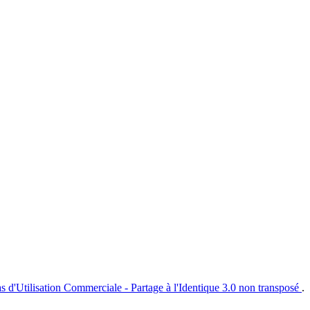
s d'Utilisation Commerciale - Partage à l'Identique 3.0 non transposé
.