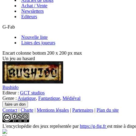
Articles de blogs
Achat / Vente
Newsletters
Editeurs
G-Fab
Nouvelle liste
Listes des joueurs
Encart colonne bottom 200 x 200 px max
Un jeu au hasard
Bushido
Editeur :
GCT studios
Genre :
Asiatique
,
Fantastique
,
Médiéval
Contact
|
Charte
|
Mentions légales
|
Partenaires
|
Plan du site
L'encyclopédie des jeux
représentée par
https://g-fig.fr
est mise à disp