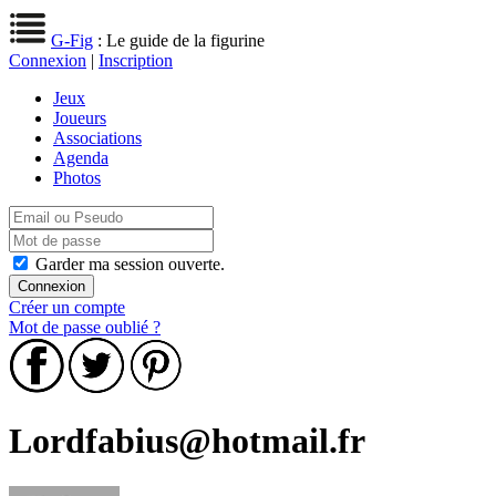
G-Fig
: Le guide de la figurine
Connexion
|
Inscription
Jeux
Joueurs
Associations
Agenda
Photos
Garder ma session ouverte.
Créer un compte
Mot de passe oublié ?
Lordfabius@hotmail.fr