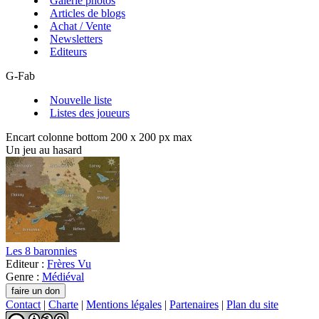
Galerie photos
Articles de blogs
Achat / Vente
Newsletters
Editeurs
G-Fab
Nouvelle liste
Listes des joueurs
Encart colonne bottom 200 x 200 px max
Un jeu au hasard
Les 8 baronnies
Editeur :
Frères Vu
Genre :
Médiéval
Contact
|
Charte
|
Mentions légales
|
Partenaires
|
Plan du site