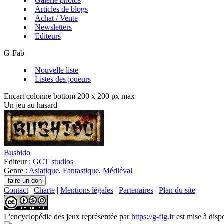
Galerie photos
Articles de blogs
Achat / Vente
Newsletters
Editeurs
G-Fab
Nouvelle liste
Listes des joueurs
Encart colonne bottom 200 x 200 px max
Un jeu au hasard
Bushido
Editeur :
GCT studios
Genre :
Asiatique
,
Fantastique
,
Médiéval
Contact
|
Charte
|
Mentions légales
|
Partenaires
|
Plan du site
L'encyclopédie des jeux
représentée par
https://g-fig.fr
est mise à disp