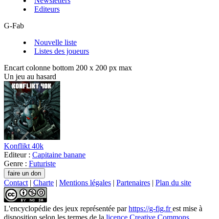
Newsletters
Editeurs
G-Fab
Nouvelle liste
Listes des joueurs
Encart colonne bottom 200 x 200 px max
Un jeu au hasard
Konflikt 40k
Editeur :
Capitaine banane
Genre :
Futuriste
Contact
|
Charte
|
Mentions légales
|
Partenaires
|
Plan du site
L'encyclopédie des jeux
représentée par
https://g-fig.fr
est mise à
disposition selon les termes de la
licence Creative Commons