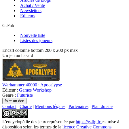
Articles de blogs
Achat / Vente
Newsletters
Editeurs
G-Fab
Nouvelle liste
Listes des joueurs
Encart colonne bottom 200 x 200 px max
Un jeu au hasard
Warhammer 40000 : Apocalypse
Editeur :
Games Workshop
Genre :
Futuriste
Contact
|
Charte
|
Mentions légales
|
Partenaires
|
Plan du site
L'encyclopédie des jeux
représentée par
https://g-fig.fr
est mise à
disposition selon les termes de la
licence Creative Commons