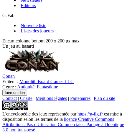
Newsletters
Editeurs
G-Fab
Nouvelle liste
Listes des joueurs
Encart colonne bottom 200 x 200 px max
Un jeu au hasard
Conan
Editeur :
Monolith Board Games LLC
Genre :
Antiquité
,
Fantastique
Contact
|
Charte
|
Mentions légales
|
Partenaires
|
Plan du site
L'encyclopédie des jeux
représentée par
https://g-fig.fr
est mise à
disposition selon les termes de la
licence Creative Commons
Attribution - Pas d'Utilisation Commerciale - Partage à l'Identique
3.0 non transposé
.