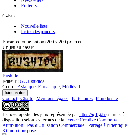
Newsletters
Editeurs
G-Fab
Nouvelle liste
Listes des joueurs
Encart colonne bottom 200 x 200 px max
Un jeu au hasard
Bushido
Editeur :
GCT studios
Genre :
Asiatique
,
Fantastique
,
Médiéval
Contact
|
Charte
|
Mentions légales
|
Partenaires
|
Plan du site
L'encyclopédie des jeux
représentée par
https://g-fig.fr
est mise à
disposition selon les termes de la
licence Creative Commons
Attribution - Pas d'Utilisation Commerciale - Partage à l'Identique
3.0 non transposé
.