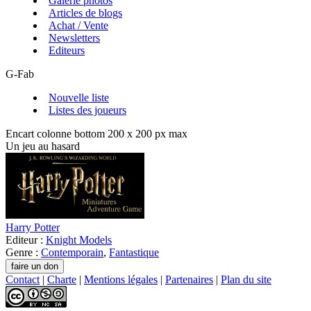
Galerie photos
Articles de blogs
Achat / Vente
Newsletters
Editeurs
G-Fab
Nouvelle liste
Listes des joueurs
Encart colonne bottom 200 x 200 px max
Un jeu au hasard
Harry Potter
Editeur :
Knight Models
Genre :
Contemporain
,
Fantastique
Contact
|
Charte
|
Mentions légales
|
Partenaires
|
Plan du site