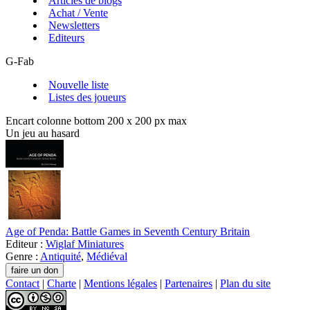
Articles de blogs
Achat / Vente
Newsletters
Editeurs
G-Fab
Nouvelle liste
Listes des joueurs
Encart colonne bottom 200 x 200 px max
Un jeu au hasard
Age of Penda: Battle Games in Seventh Century Britain
Editeur :
Wiglaf Miniatures
Genre :
Antiquité
,
Médiéval
Contact
|
Charte
|
Mentions légales
|
Partenaires
|
Plan du site