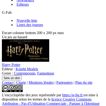
Newsletters
Editeurs
G-Fab
Nouvelle liste
Listes des joueurs
Encart colonne bottom 200 x 200 px max
Un jeu au hasard
Harry Potter
Editeur :
Knight Models
Genre :
Contemporain
,
Fantastique
Contact
|
Charte
|
Mentions légales
|
Partenaires
|
Plan du site
L'encyclopédie des jeux
représentée par
https://g-fig.fr
est mise à
disposition selon les termes de la
licence Creative Commons
Attribution - Pas d'Utilisation Commerciale - Partage à l'Identique