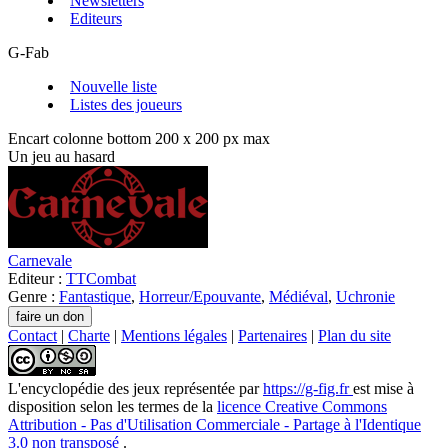
Newsletters
Editeurs
G-Fab
Nouvelle liste
Listes des joueurs
Encart colonne bottom 200 x 200 px max
Un jeu au hasard
Carnevale
Editeur :
TTCombat
Genre :
Fantastique
,
Horreur/Epouvante
,
Médiéval
,
Uchronie
Contact
|
Charte
|
Mentions légales
|
Partenaires
|
Plan du site
L'encyclopédie des jeux
représentée par
https://g-fig.fr
est mise à
disposition selon les termes de la
licence Creative Commons
Attribution - Pas d'Utilisation Commerciale - Partage à l'Identique
3.0 non transposé
.