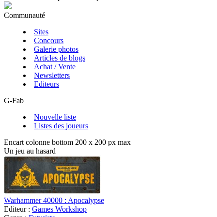
Communauté
Sites
Concours
Galerie photos
Articles de blogs
Achat / Vente
Newsletters
Editeurs
G-Fab
Nouvelle liste
Listes des joueurs
Encart colonne bottom 200 x 200 px max
Un jeu au hasard
Warhammer 40000 : Apocalypse
Editeur :
Games Workshop