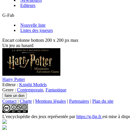
Newsletters
Editeurs
G-Fab
Nouvelle liste
Listes des joueurs
Encart colonne bottom 200 x 200 px max
Un jeu au hasard
Harry Potter
Editeur :
Knight Models
Genre :
Contemporain
,
Fantastique
Contact
|
Charte
|
Mentions légales
|
Partenaires
|
Plan du site
L'encyclopédie des jeux
représentée par
https://g-fig.fr
est mise à disp