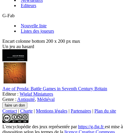
Newsletters
Editeurs
G-Fab
Nouvelle liste
Listes des joueurs
Encart colonne bottom 200 x 200 px max
Un jeu au hasard
Age of Penda: Battle Games in Seventh Century Britain
Editeur :
Wiglaf Miniatures
Genre :
Antiquité
,
Médiéval
Contact
|
Charte
|
Mentions légales
|
Partenaires
|
Plan du site
L'encyclopédie des jeux
représentée par
https://g-fig.fr
est mise à
disposition selon les termes de la
licence Creative Commons