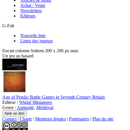
Articles de blogs
Achat / Vente
Newsletters
Editeurs
G-Fab
Nouvelle liste
Listes des joueurs
Encart colonne bottom 200 x 200 px max
Un jeu au hasard
Age of Penda: Battle Games in Seventh Century Britain
Editeur :
Wiglaf Miniatures
Genre :
Antiquité
,
Médiéval
Contact
|
Charte
|
Mentions légales
|
Partenaires
|
Plan du site