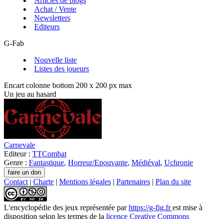
Articles de blogs
Achat / Vente
Newsletters
Editeurs
G-Fab
Nouvelle liste
Listes des joueurs
Encart colonne bottom 200 x 200 px max
Un jeu au hasard
Carnevale
Editeur :
TTCombat
Genre :
Fantastique
,
Horreur/Epouvante
,
Médiéval
,
Uchronie
Contact
|
Charte
|
Mentions légales
|
Partenaires
|
Plan du site
L'encyclopédie des jeux
représentée par
https://g-fig.fr
est mise à
disposition selon les termes de la
licence Creative Commons