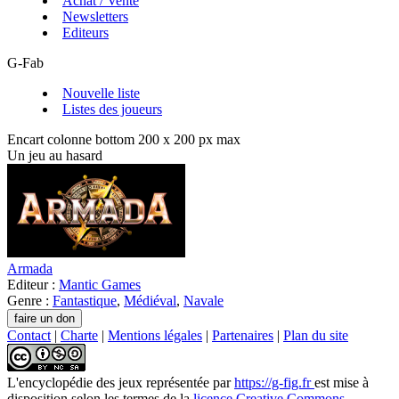
Achat / Vente
Newsletters
Editeurs
G-Fab
Nouvelle liste
Listes des joueurs
Encart colonne bottom 200 x 200 px max
Un jeu au hasard
Armada
Editeur :
Mantic Games
Genre :
Fantastique
,
Médiéval
,
Navale
Contact
|
Charte
|
Mentions légales
|
Partenaires
|
Plan du site
L'encyclopédie des jeux
représentée par
https://g-fig.fr
est mise à
disposition selon les termes de la
licence Creative Commons