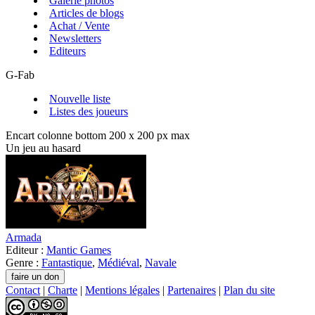
Galerie photos
Articles de blogs
Achat / Vente
Newsletters
Editeurs
G-Fab
Nouvelle liste
Listes des joueurs
Encart colonne bottom 200 x 200 px max
Un jeu au hasard
Armada
Editeur :
Mantic Games
Genre :
Fantastique
,
Médiéval
,
Navale
Contact
|
Charte
|
Mentions légales
|
Partenaires
|
Plan du site