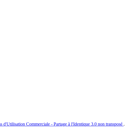
s d'Utilisation Commerciale - Partage à l'Identique 3.0 non transposé
.