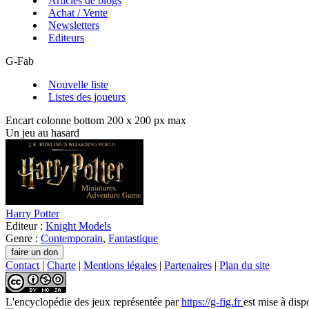
Articles de blogs
Achat / Vente
Newsletters
Editeurs
G-Fab
Nouvelle liste
Listes des joueurs
Encart colonne bottom 200 x 200 px max
Un jeu au hasard
Harry Potter
Editeur :
Knight Models
Genre :
Contemporain
,
Fantastique
Contact
|
Charte
|
Mentions légales
|
Partenaires
|
Plan du site
L'encyclopédie des jeux
représentée par
https://g-fig.fr
est mise à disp