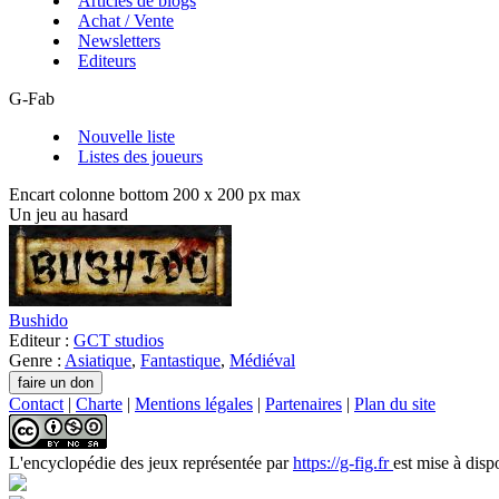
Articles de blogs
Achat / Vente
Newsletters
Editeurs
G-Fab
Nouvelle liste
Listes des joueurs
Encart colonne bottom 200 x 200 px max
Un jeu au hasard
Bushido
Editeur :
GCT studios
Genre :
Asiatique
,
Fantastique
,
Médiéval
Contact
|
Charte
|
Mentions légales
|
Partenaires
|
Plan du site
L'encyclopédie des jeux
représentée par
https://g-fig.fr
est mise à disp