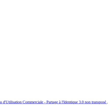
s d'Utilisation Commerciale - Partage à l'Identique 3.0 non transposé
.