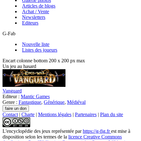
Galerie photos
Articles de blogs
Achat / Vente
Newsletters
Editeurs
G-Fab
Nouvelle liste
Listes des joueurs
Encart colonne bottom 200 x 200 px max
Un jeu au hasard
Vanguard
Editeur :
Mantic Games
Genre :
Fantastique
,
Générique
,
Médiéval
Contact
|
Charte
|
Mentions légales
|
Partenaires
|
Plan du site
L'encyclopédie des jeux
représentée par
https://g-fig.fr
est mise à
disposition selon les termes de la
licence Creative Commons