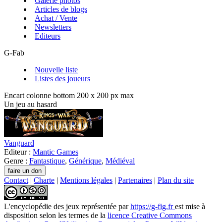
Galerie photos
Articles de blogs
Achat / Vente
Newsletters
Editeurs
G-Fab
Nouvelle liste
Listes des joueurs
Encart colonne bottom 200 x 200 px max
Un jeu au hasard
Vanguard
Editeur :
Mantic Games
Genre :
Fantastique
,
Générique
,
Médiéval
Contact
|
Charte
|
Mentions légales
|
Partenaires
|
Plan du site
L'encyclopédie des jeux
représentée par
https://g-fig.fr
est mise à
disposition selon les termes de la
licence Creative Commons