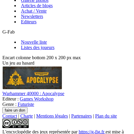
Galerie photos
Articles de blogs
Achat / Vente
Newsletters
Editeurs
G-Fab
Nouvelle liste
Listes des joueurs
Encart colonne bottom 200 x 200 px max
Un jeu au hasard
Warhammer 40000 : Apocalypse
Editeur :
Games Workshop
Genre :
Futuriste
Contact
|
Charte
|
Mentions légales
|
Partenaires
|
Plan du site
L'encyclopédie des jeux
représentée par
https://g-fig.fr
est mise à