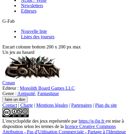
Achat / Vente
Newsletters
Editeurs
G-Fab
Nouvelle liste
Listes des joueurs
Encart colonne bottom 200 x 200 px max
Un jeu au hasard
Conan
Editeur :
Monolith Board Games LLC
Genre :
Antiquité
,
Fantastique
Contact
|
Charte
|
Mentions légales
|
Partenaires
|
Plan du site
L'encyclopédie des jeux
représentée par
https://g-fig.fr
est mise à
disposition selon les termes de la
licence Creative Commons
Attribution - Pas d'Utilisation Commerciale - Partage à l'Identique