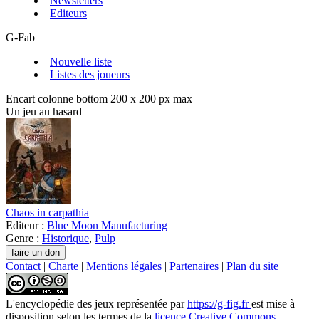
Newsletters
Editeurs
G-Fab
Nouvelle liste
Listes des joueurs
Encart colonne bottom 200 x 200 px max
Un jeu au hasard
Chaos in carpathia
Editeur :
Blue Moon Manufacturing
Genre :
Historique
,
Pulp
Contact
|
Charte
|
Mentions légales
|
Partenaires
|
Plan du site
L'encyclopédie des jeux
représentée par
https://g-fig.fr
est mise à
disposition selon les termes de la
licence Creative Commons