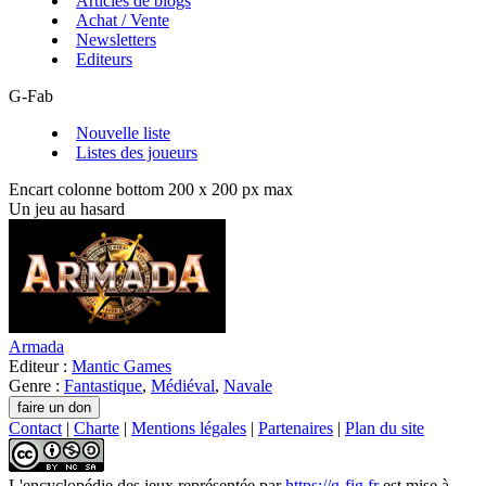
Articles de blogs
Achat / Vente
Newsletters
Editeurs
G-Fab
Nouvelle liste
Listes des joueurs
Encart colonne bottom 200 x 200 px max
Un jeu au hasard
Armada
Editeur :
Mantic Games
Genre :
Fantastique
,
Médiéval
,
Navale
Contact
|
Charte
|
Mentions légales
|
Partenaires
|
Plan du site
L'encyclopédie des jeux
représentée par
https://g-fig.fr
est mise à