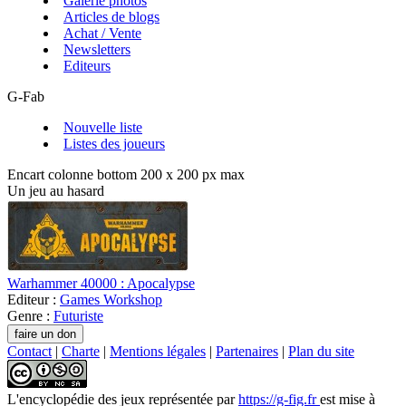
Galerie photos
Articles de blogs
Achat / Vente
Newsletters
Editeurs
G-Fab
Nouvelle liste
Listes des joueurs
Encart colonne bottom 200 x 200 px max
Un jeu au hasard
Warhammer 40000 : Apocalypse
Editeur :
Games Workshop
Genre :
Futuriste
Contact
|
Charte
|
Mentions légales
|
Partenaires
|
Plan du site
L'encyclopédie des jeux
représentée par
https://g-fig.fr
est mise à