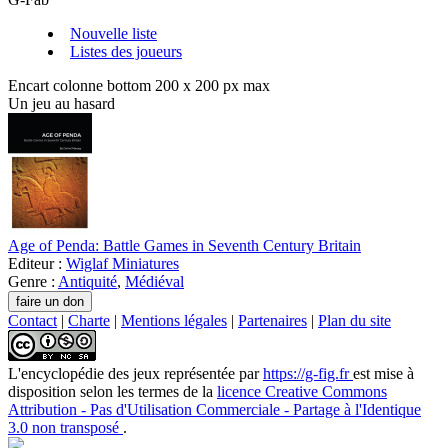
Nouvelle liste
Listes des joueurs
Encart colonne bottom 200 x 200 px max
Un jeu au hasard
Age of Penda: Battle Games in Seventh Century Britain
Editeur :
Wiglaf Miniatures
Genre :
Antiquité
,
Médiéval
Contact
|
Charte
|
Mentions légales
|
Partenaires
|
Plan du site
L'encyclopédie des jeux
représentée par
https://g-fig.fr
est mise à
disposition selon les termes de la
licence Creative Commons
Attribution - Pas d'Utilisation Commerciale - Partage à l'Identique
3.0 non transposé
.