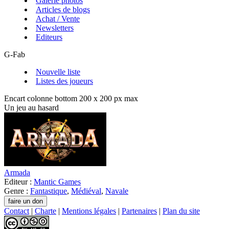
Galerie photos
Articles de blogs
Achat / Vente
Newsletters
Editeurs
G-Fab
Nouvelle liste
Listes des joueurs
Encart colonne bottom 200 x 200 px max
Un jeu au hasard
Armada
Editeur :
Mantic Games
Genre :
Fantastique
,
Médiéval
,
Navale
Contact
|
Charte
|
Mentions légales
|
Partenaires
|
Plan du site