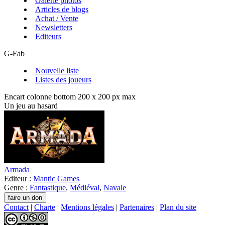
Galerie photos
Articles de blogs
Achat / Vente
Newsletters
Editeurs
G-Fab
Nouvelle liste
Listes des joueurs
Encart colonne bottom 200 x 200 px max
Un jeu au hasard
Armada
Editeur :
Mantic Games
Genre :
Fantastique
,
Médiéval
,
Navale
Contact
|
Charte
|
Mentions légales
|
Partenaires
|
Plan du site