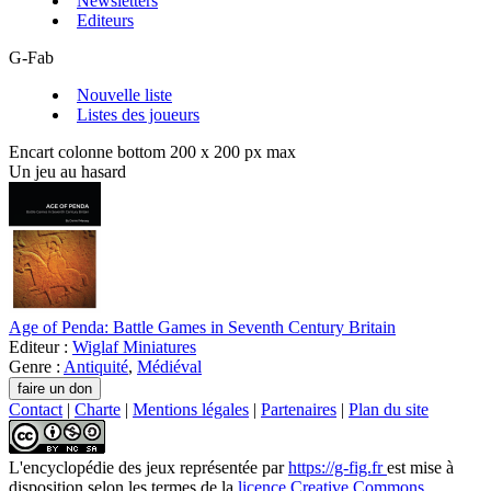
Newsletters
Editeurs
G-Fab
Nouvelle liste
Listes des joueurs
Encart colonne bottom 200 x 200 px max
Un jeu au hasard
Age of Penda: Battle Games in Seventh Century Britain
Editeur :
Wiglaf Miniatures
Genre :
Antiquité
,
Médiéval
Contact
|
Charte
|
Mentions légales
|
Partenaires
|
Plan du site
L'encyclopédie des jeux
représentée par
https://g-fig.fr
est mise à
disposition selon les termes de la
licence Creative Commons