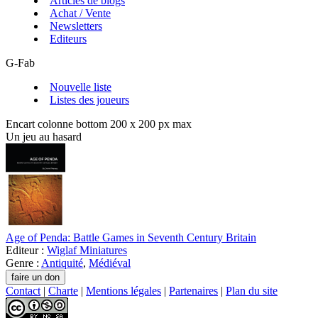
Articles de blogs
Achat / Vente
Newsletters
Editeurs
G-Fab
Nouvelle liste
Listes des joueurs
Encart colonne bottom 200 x 200 px max
Un jeu au hasard
Age of Penda: Battle Games in Seventh Century Britain
Editeur :
Wiglaf Miniatures
Genre :
Antiquité
,
Médiéval
Contact
|
Charte
|
Mentions légales
|
Partenaires
|
Plan du site