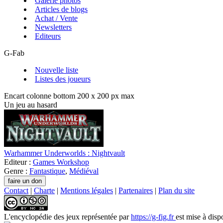
Galerie photos
Articles de blogs
Achat / Vente
Newsletters
Editeurs
G-Fab
Nouvelle liste
Listes des joueurs
Encart colonne bottom 200 x 200 px max
Un jeu au hasard
Warhammer Underworlds : Nightvault
Editeur :
Games Workshop
Genre :
Fantastique
,
Médiéval
Contact
|
Charte
|
Mentions légales
|
Partenaires
|
Plan du site
L'encyclopédie des jeux
représentée par
https://g-fig.fr
est mise à disp