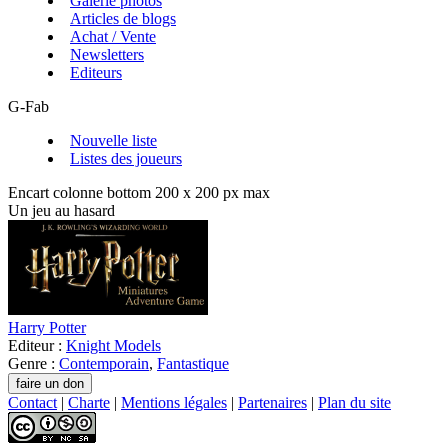
Galerie photos
Articles de blogs
Achat / Vente
Newsletters
Editeurs
G-Fab
Nouvelle liste
Listes des joueurs
Encart colonne bottom 200 x 200 px max
Un jeu au hasard
Harry Potter
Editeur :
Knight Models
Genre :
Contemporain
,
Fantastique
Contact
|
Charte
|
Mentions légales
|
Partenaires
|
Plan du site