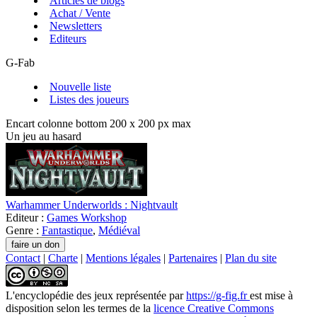
Articles de blogs
Achat / Vente
Newsletters
Editeurs
G-Fab
Nouvelle liste
Listes des joueurs
Encart colonne bottom 200 x 200 px max
Un jeu au hasard
Warhammer Underworlds : Nightvault
Editeur :
Games Workshop
Genre :
Fantastique
,
Médiéval
Contact
|
Charte
|
Mentions légales
|
Partenaires
|
Plan du site
L'encyclopédie des jeux
représentée par
https://g-fig.fr
est mise à
disposition selon les termes de la
licence Creative Commons