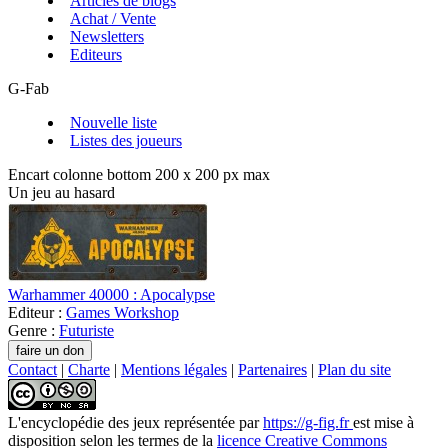
Articles de blogs
Achat / Vente
Newsletters
Editeurs
G-Fab
Nouvelle liste
Listes des joueurs
Encart colonne bottom 200 x 200 px max
Un jeu au hasard
Warhammer 40000 : Apocalypse
Editeur :
Games Workshop
Genre :
Futuriste
Contact
|
Charte
|
Mentions légales
|
Partenaires
|
Plan du site
L'encyclopédie des jeux
représentée par
https://g-fig.fr
est mise à
disposition selon les termes de la
licence Creative Commons