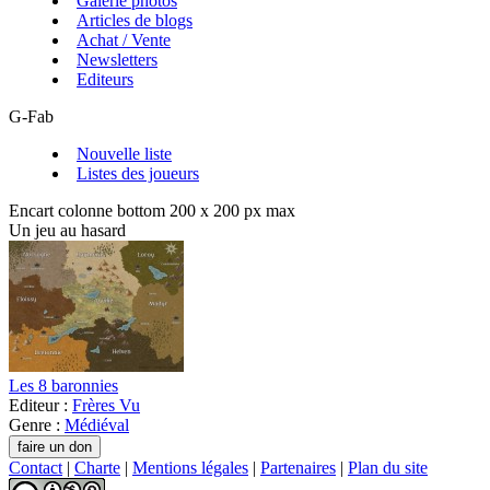
Galerie photos
Articles de blogs
Achat / Vente
Newsletters
Editeurs
G-Fab
Nouvelle liste
Listes des joueurs
Encart colonne bottom 200 x 200 px max
Un jeu au hasard
Les 8 baronnies
Editeur :
Frères Vu
Genre :
Médiéval
Contact
|
Charte
|
Mentions légales
|
Partenaires
|
Plan du site