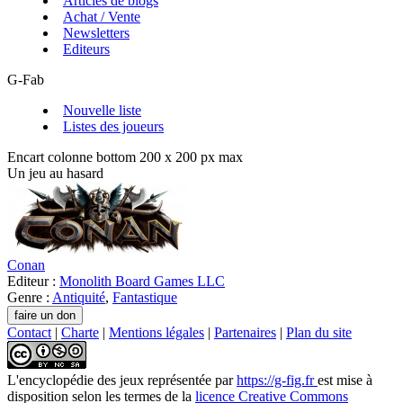
Articles de blogs
Achat / Vente
Newsletters
Editeurs
G-Fab
Nouvelle liste
Listes des joueurs
Encart colonne bottom 200 x 200 px max
Un jeu au hasard
Conan
Editeur :
Monolith Board Games LLC
Genre :
Antiquité
,
Fantastique
Contact
|
Charte
|
Mentions légales
|
Partenaires
|
Plan du site
L'encyclopédie des jeux
représentée par
https://g-fig.fr
est mise à
disposition selon les termes de la
licence Creative Commons