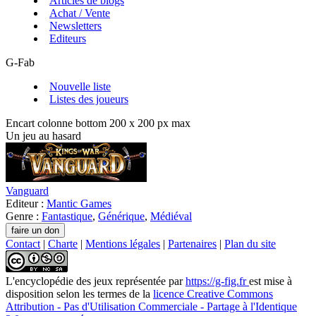
Articles de blogs
Achat / Vente
Newsletters
Editeurs
G-Fab
Nouvelle liste
Listes des joueurs
Encart colonne bottom 200 x 200 px max
Un jeu au hasard
Vanguard
Editeur :
Mantic Games
Genre :
Fantastique
,
Générique
,
Médiéval
Contact
|
Charte
|
Mentions légales
|
Partenaires
|
Plan du site
L'encyclopédie des jeux
représentée par
https://g-fig.fr
est mise à
disposition selon les termes de la
licence Creative Commons
Attribution - Pas d'Utilisation Commerciale - Partage à l'Identique