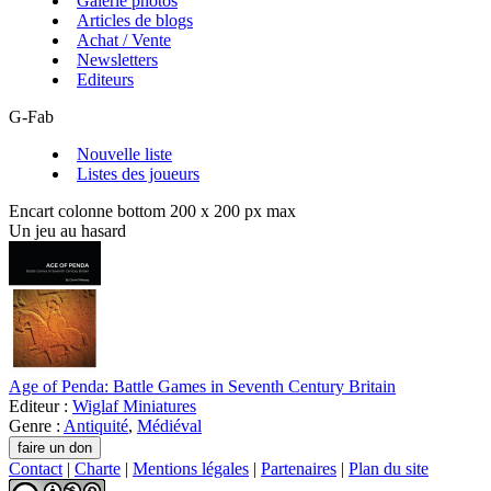
Galerie photos
Articles de blogs
Achat / Vente
Newsletters
Editeurs
G-Fab
Nouvelle liste
Listes des joueurs
Encart colonne bottom 200 x 200 px max
Un jeu au hasard
Age of Penda: Battle Games in Seventh Century Britain
Editeur :
Wiglaf Miniatures
Genre :
Antiquité
,
Médiéval
Contact
|
Charte
|
Mentions légales
|
Partenaires
|
Plan du site