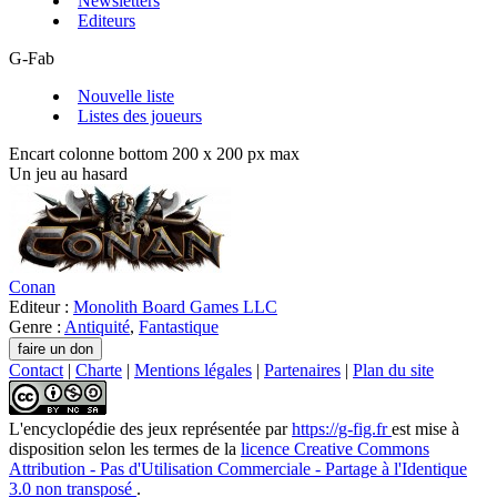
Newsletters
Editeurs
G-Fab
Nouvelle liste
Listes des joueurs
Encart colonne bottom 200 x 200 px max
Un jeu au hasard
Conan
Editeur :
Monolith Board Games LLC
Genre :
Antiquité
,
Fantastique
Contact
|
Charte
|
Mentions légales
|
Partenaires
|
Plan du site
L'encyclopédie des jeux
représentée par
https://g-fig.fr
est mise à
disposition selon les termes de la
licence Creative Commons
Attribution - Pas d'Utilisation Commerciale - Partage à l'Identique
3.0 non transposé
.