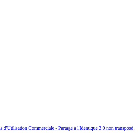
s d'Utilisation Commerciale - Partage à l'Identique 3.0 non transposé
.