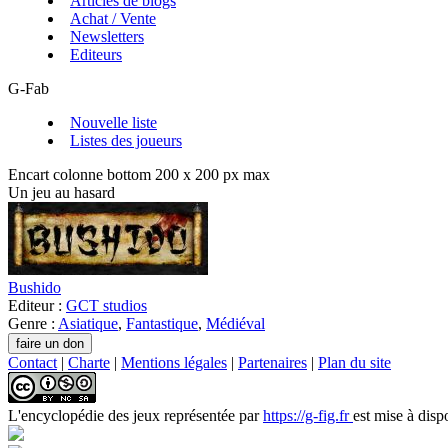
Articles de blogs
Achat / Vente
Newsletters
Editeurs
G-Fab
Nouvelle liste
Listes des joueurs
Encart colonne bottom 200 x 200 px max
Un jeu au hasard
Bushido
Editeur :
GCT studios
Genre :
Asiatique
,
Fantastique
,
Médiéval
Contact
|
Charte
|
Mentions légales
|
Partenaires
|
Plan du site
L'encyclopédie des jeux
représentée par
https://g-fig.fr
est mise à disp