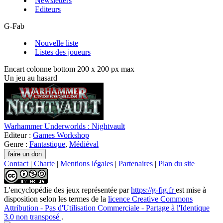
Newsletters
Editeurs
G-Fab
Nouvelle liste
Listes des joueurs
Encart colonne bottom 200 x 200 px max
Un jeu au hasard
Warhammer Underworlds : Nightvault
Editeur :
Games Workshop
Genre :
Fantastique
,
Médiéval
Contact
|
Charte
|
Mentions légales
|
Partenaires
|
Plan du site
L'encyclopédie des jeux
représentée par
https://g-fig.fr
est mise à
disposition selon les termes de la
licence Creative Commons
Attribution - Pas d'Utilisation Commerciale - Partage à l'Identique
3.0 non transposé
.