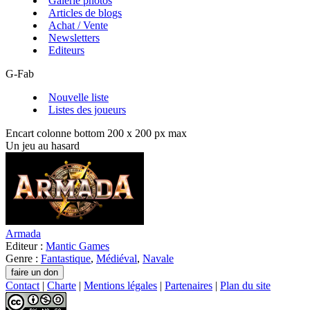
Galerie photos
Articles de blogs
Achat / Vente
Newsletters
Editeurs
G-Fab
Nouvelle liste
Listes des joueurs
Encart colonne bottom 200 x 200 px max
Un jeu au hasard
Armada
Editeur :
Mantic Games
Genre :
Fantastique
,
Médiéval
,
Navale
Contact
|
Charte
|
Mentions légales
|
Partenaires
|
Plan du site