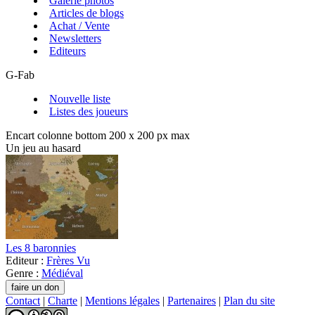
Galerie photos
Articles de blogs
Achat / Vente
Newsletters
Editeurs
G-Fab
Nouvelle liste
Listes des joueurs
Encart colonne bottom 200 x 200 px max
Un jeu au hasard
Les 8 baronnies
Editeur :
Frères Vu
Genre :
Médiéval
Contact
|
Charte
|
Mentions légales
|
Partenaires
|
Plan du site